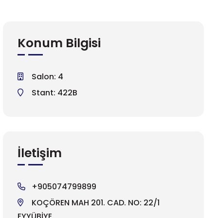
Konum Bilgisi
Salon: 4
Stant: 422B
İletişim
+905074799899
KOÇÖREN MAH 201. CAD. NO: 22/1
EYYÜBİYE