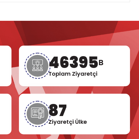
53533
B
Toplam Ziyaretçi
100
Ziyaretçi Ülke