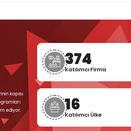
431
Katılımcı Firma
inin kapısı
18
ogramları
m ediyor.
Katılımcı Ülke