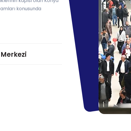
liklerinin kapısı olan Konya
ramları konusunda
 Merkezi