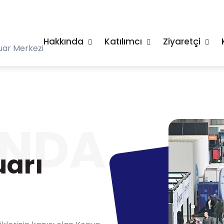
Hakkında
Katılımcı
Ziyaretçi
uar Merkezi
INDA
uarı