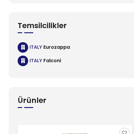
Temsilcilikler
ITALY
Eurozappa
ITALY
Falconi
Ürünler