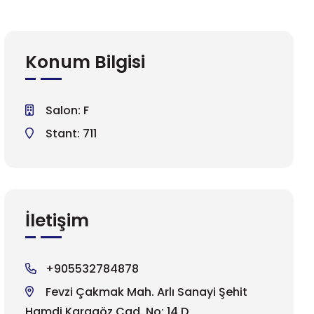
Konum Bilgisi
Salon: F
Stant: 711
İletişim
+905532784878
Fevzi Çakmak Mah. Arlı Sanayi Şehit
Hamdi Karagöz Cad. No: 14 D