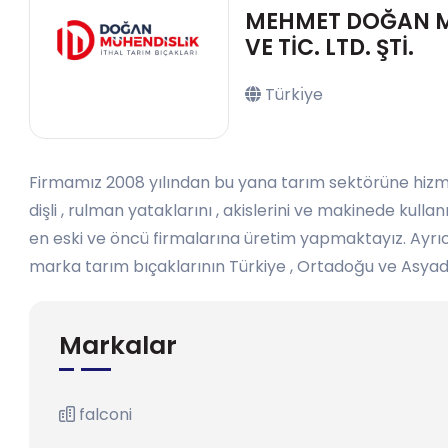
MEHMET DOĞAN M
VE TİC. LTD. ŞTİ.
Türkı̇ye
Firmamız 2008 yılından bu yana tarım sektörüne hizm
dişli , rulman yataklarını , akislerini ve makinede kul
en eski ve öncü firmalarına üretim yapmaktayız. Ayrı
marka tarım bıçaklarının Türkiye , Ortadoğu ve Asyad
Markalar
falconi