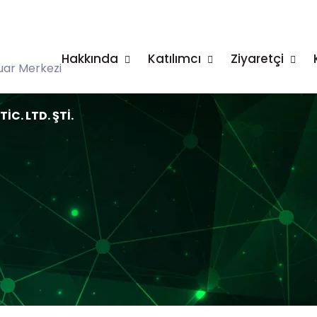
Hakkında
Katılımcı
Ziyaretçi
uar Merkezi
İC. LTD. ŞTİ.