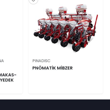
NA
PINADISC
PNÖMATİK MİBZER
-MAKAS-
-YEDEK