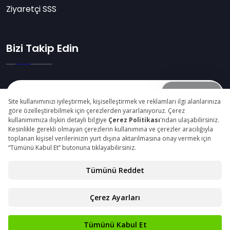
Ziyaretçi SSS
Bizi Takip Edin
Abone Ol
© Copyright 2025 konyatarimfuari.com Tüm Hakları
Saklıdır.
Gizlilik Beyanı
Kişisel Verilerin Korunması