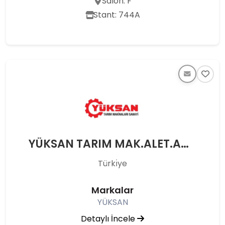
Salon: F
Stant: 744A
YÜKSAN TARIM MAK.ALET.AMB.NAK.SAN.TİC. LTD. ŞTİ
Türkı̇ye
Markalar
YÜKSAN
Detaylı İncele