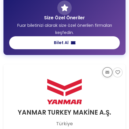
Size Özel Öneriler
Fuar biletinizi alarak size özel önerilen firmaları
keşfedin.
Bilet Al
YANMAR TURKEY MAKİNE A.Ş.
Türkı̇ye