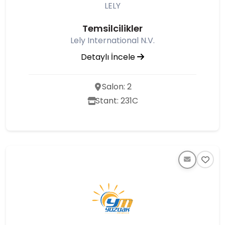
LELY
Temsilcilikler
Lely International N.V.
Detaylı İncele
Salon: 2
Stant: 231C