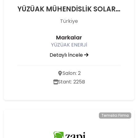
YÜZÜAK MÜHENDİSLİK SOLAR ENERJİ - SEYİDİ HARUN YÜZÜAK
Türkı̇ye
Markalar
YÜZÜAK ENERJİ
Detaylı İncele
Salon: 2
Stant: 225B
Temsilci Firma