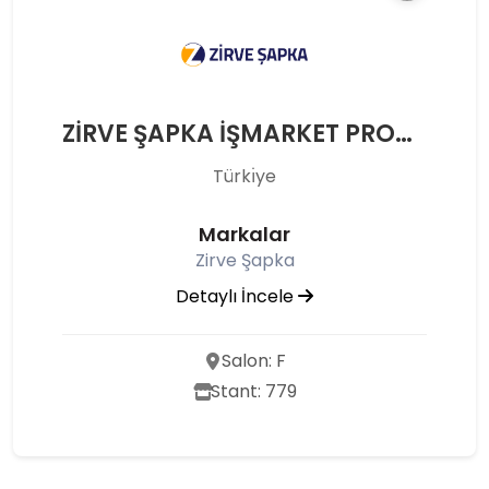
ZİRVE ŞAPKA İŞMARKET PROMOSYON AKS SAN TİC LTD ŞTİ
Türkı̇ye
Markalar
Zirve Şapka
Detaylı İncele
Salon: F
Stant: 779