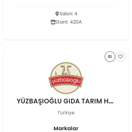
Salon: 4
Stant: 420A
YÜZBAŞIOĞLU GIDA TARIM HAYVANCILIK İNŞ. TURZ. SAN. VE TİC. LTD. ŞTİ.
Türkı̇ye
Markalar