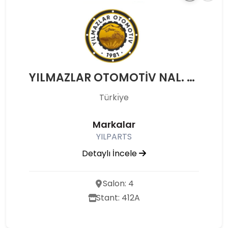
YILMAZLAR OTOMOTİV NAL. TAR. ÜRÜN. PAZ. SAN. VE TİC. LTD. ŞTİ.
Türkı̇ye
Markalar
YILPARTS
Detaylı İncele
Salon: 4
Stant: 412A