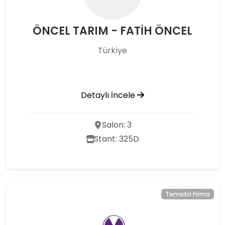
ÖNCEL TARIM - FATİH ÖNCEL
Türkı̇ye
Detaylı İncele
Salon: 3
Stant: 325D
Temsilci Firma