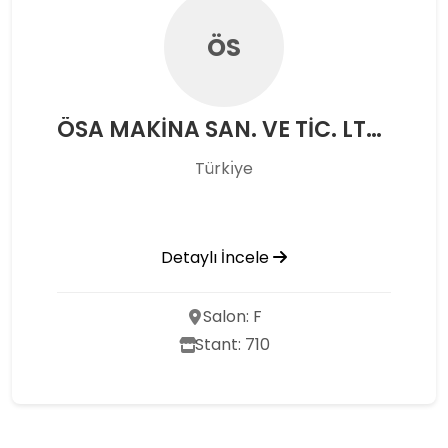
ÖS
ÖSA MAKİNA SAN. VE TİC. LTD. ŞTİ.
Türkı̇ye
Detaylı İncele
Salon: F
Stant: 710