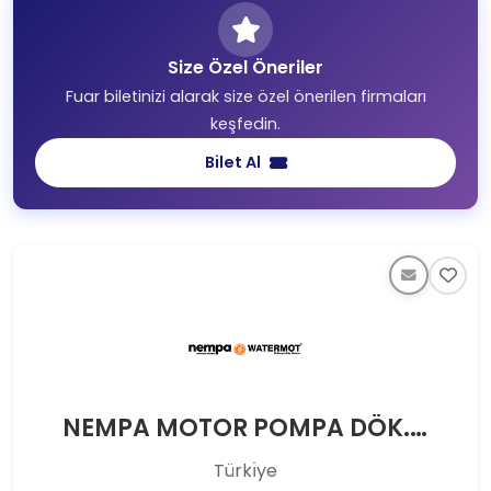
Size Özel Öneriler
Fuar biletinizi alarak size özel önerilen firmaları
keşfedin.
Bilet Al
NEMPA MOTOR POMPA DÖK.OTO.SAN.TİC.LTD.ŞTİ.
Türkı̇ye