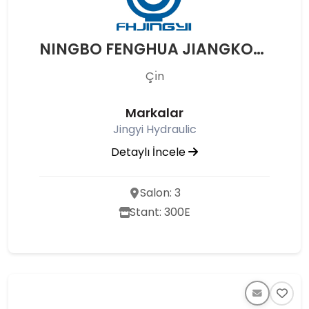
NINGBO FENGHUA JIANGKOU JINGYI HYDRAULIC CO.LTD
Çı̇n
Markalar
Jingyi Hydraulic
Detaylı İncele
Salon: 3
Stant: 300E