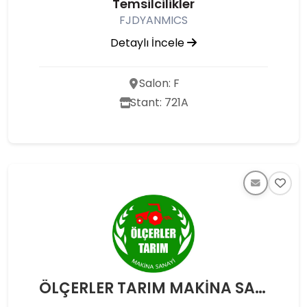
Temsilcilikler
FJDYANMICS
Detaylı İncele
Salon: F
Stant: 721A
ÖLÇERLER TARIM MAKİNA SAN. VE İNŞAAT MALZEMELERİ ŞÜKRÜ ÖLÇER