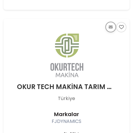
OKUR TECH MAKİNA TARIM OTOMOTİV İNŞAAT TURİZM SANAYİ VE TİCARET LİMİTED ŞİRKETİ
Türkı̇ye
Markalar
FJDYNAMICS