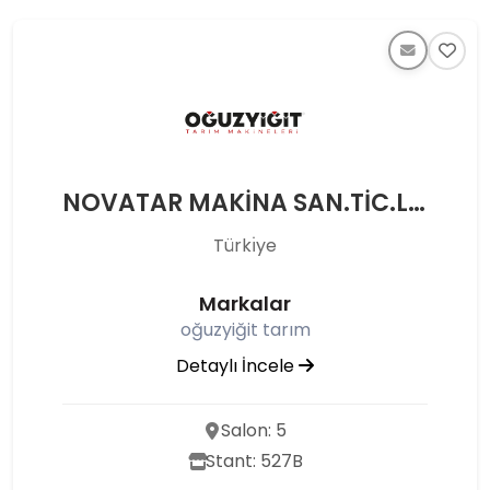
NOVATAR MAKİNA SAN.TİC.LTD.ŞTİ.
Türkı̇ye
Markalar
oğuzyiğit tarım
Detaylı İncele
Salon: 5
Stant: 527B